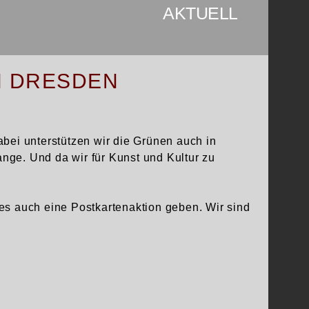
AKTUELL
N DRESDEN
bei unterstützen wir die Grünen auch in
tange.
Und da wir für Kunst und Kultur zu
BEREICHEN:
 es auch eine Postkartenaktion geben.
Wir sind
DESIGN
,
LOGOENTWICKLUNG UND
CORPORATE DESIGN – EV.-
N
UND
WEBDESIGN
.
LUTH. KIRCHGEMEINDE
OSCHATZER LAND